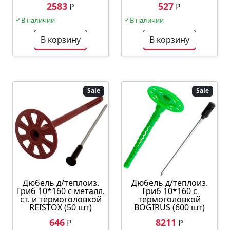
2583
527
Р
Р
В наличии
В наличии
В корзину
В корзину
Sale
Sale
Дюбель д/теплоиз.
Дюбель д/теплоиз.
Гриб 10*160 с металл.
Гриб 10*160 с
ст. и термоголовкой
термоголовкой
REISTOX (50 шт)
BOGIRUS (600 шт)
646
8211
Р
Р