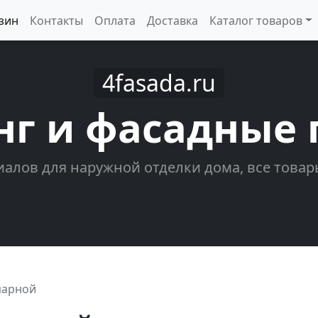
зин
Контакты
Оплата
Доставка
Каталог товаров
4fasada.ru
нг и фасадные 
алов для наружной отделки дома, все товар
парной