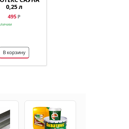
0,25 л
495
Р
аличии
В корзину