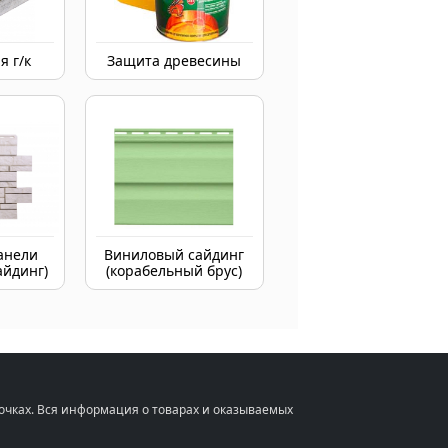
я г/к
Защита древесины
анели
Виниловый сайдинг
айдинг)
(корабельный брус)
очках. Вся информация о товарах и оказываемых