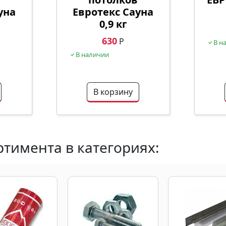
уна
Евротекс Сауна
0,9 кг
630
Р
В н
В наличии
В корзину
тимента в категориях: