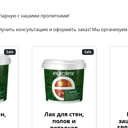
парную с нашими пропитками!
лучить консультацию и оформить заказ! Мы организуем д
Sale
Sale
н,
Лак для стен,
полов и
за
потолков
ЕВР