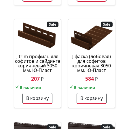
Sale
Sale
J trim профиль для
J фаска (лобовая)
софитов и сайдинга
для софитов
коричневый 3050
коричневая 3050
мм. Ю-Пласт
мм. Ю-Пласт
207
584
Р
Р
В наличии
В наличии
В корзину
В корзину
Sale
Sale