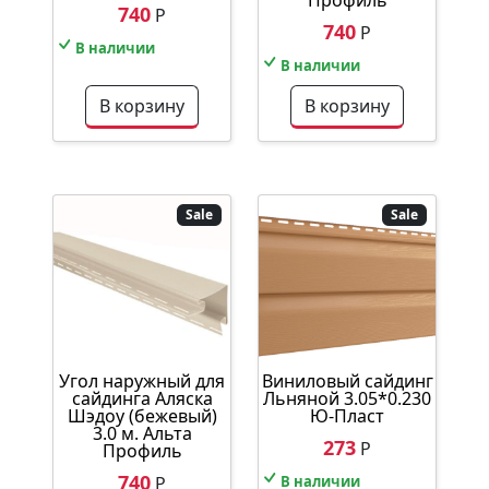
740
Р
740
Р
В наличии
В наличии
В корзину
В корзину
Sale
Sale
Угол наружный для
Виниловый сайдинг
сайдинга Аляска
Льняной 3.05*0.230
Шэдоу (бежевый)
Ю-Пласт
3.0 м. Альта
273
Р
Профиль
740
Р
В наличии