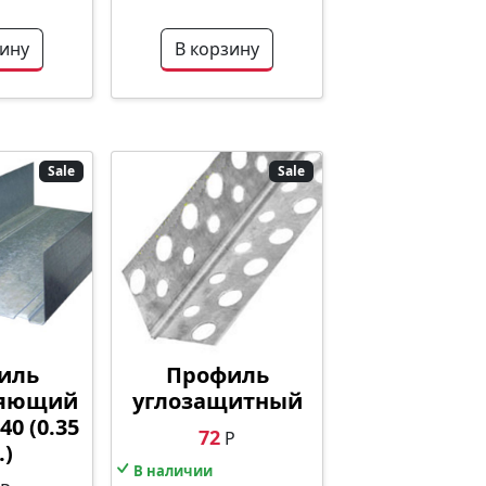
зину
В корзину
Sale
Sale
иль
Профиль
ляющий
углозащитный
40 (0.35
72
Р
)
В наличии