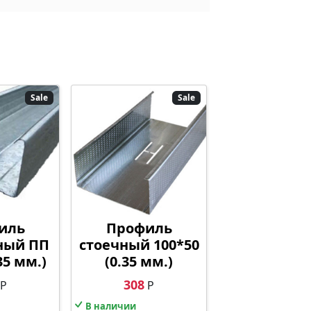
Sale
Sale
иль
Профиль
ный ПП
стоечный 100*50
35 мм.)
(0.35 мм.)
308
Р
Р
В наличии