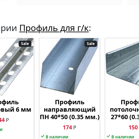
ории
Профиль для г/к
:
Sale
Sale
офиль
Профиль
Проф
вый 6 мм
направляющий
потолоч
ПН 40*50 (0.35 мм.)
27*60 (0.
44
Р
174
150
Р
и
В наличии
В наличии