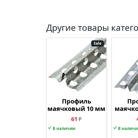
Другие товары катег
Sale
Профиль
Пр
маячковый 10 мм
маячко
61
Р
В наличии
В наличи