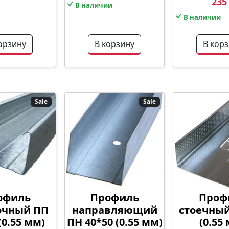
235
В наличии
В наличии
орзину
В корзину
В кор
Sale
Sale
офиль
Профиль
Проф
очный ПП
направляющий
стоечный
(0.55 мм)
ПН 40*50 (0.55 мм)
(0.55