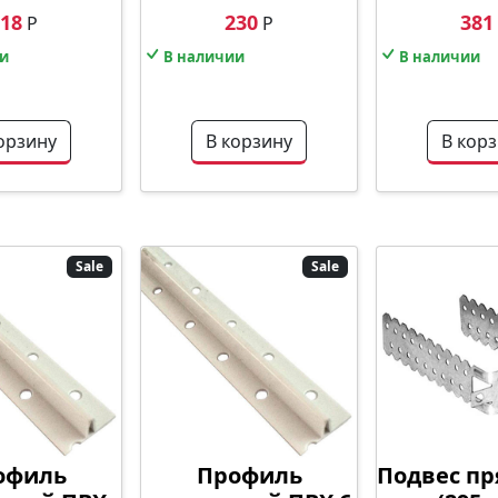
18
230
381
Р
Р
и
В наличии
В наличии
орзину
В корзину
В кор
Sale
Sale
офиль
Профиль
Подвес пр