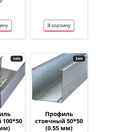
Р
зину
В корзину
Sale
Sale
иль
Профиль
 100*50
стоечный 50*50
 мм)
(0.55 мм)