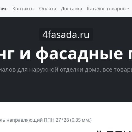
зин
Контакты
Оплата
Доставка
Каталог товаров
4fasada.ru
нг и фасадные 
алов для наружной отделки дома, все товар
ь направляющий ППН 27*28 (0.35 мм.)