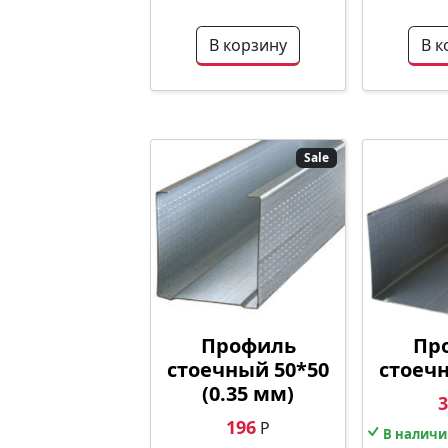
В корзину
В к
Sale
Профиль
Пр
стоечный 50*50
стоеч
(0.35 мм)
3
196
Р
В наличи