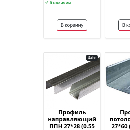
В наличии
В корзину
В к
Sale
Профиль
Пр
направляющий
потол
ППН 27*28 (0.55
27*60 