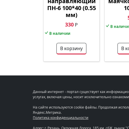
направляющий
маячк
ПН-6 100*40 (0.55
1
мм)
330
Р
В наличи
В наличии
В корзину
В к
Данный интернет - портал существует как информацио
услугах, включая цены, носит исключительно ознакоми
На сайте используются cookie файлы. Продолжая испо
Яндекс.Метрика.
Политика конфиденциальности
Адрес: г. Рязань, Окружная Дорога, 185 км, с6Ж, рынок 