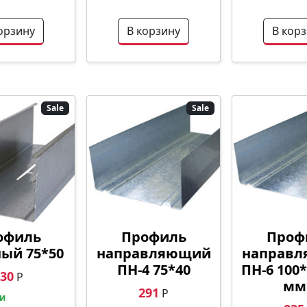
орзину
В корзину
В кор
Sale
Sale
офиль
Профиль
Проф
ный 75*50
направляющий
направ
ПН-4 75*40
ПН-6 100*
30
Р
мм.
291
Р
и