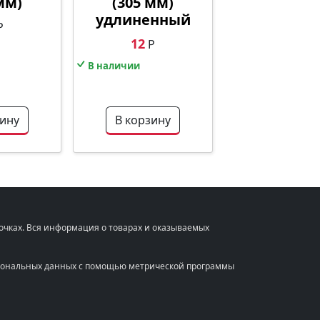
мм)
(305 мм)
удлиненный
Р
12
Р
В наличии
зину
В корзину
очках. Вся информация о товарах и оказываемых
ерсональных данных с помощью метрической программы