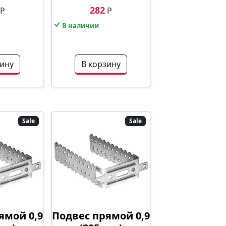
282
Р
Р
В наличии
зину
В корзину
Sale
Sale
ямой 0,9
Подвес прямой 0,9