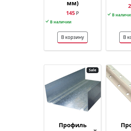
мм)
2
145
Р
В наличи
В наличии
В корзину
В к
Sale
Профиль
Пр