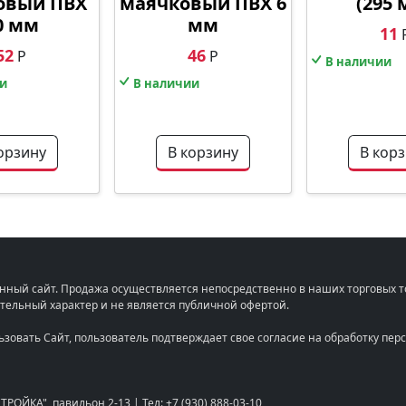
овый ПВХ
маячковый ПВХ 6
(295 
0 мм
мм
11
52
46
Р
Р
В наличии
и
В наличии
орзину
В корзину
В кор
нный сайт. Продажа осуществляется непосредственно в наших торговых т
тельный характер и не является публичной офертой.
льзовать Сайт, пользователь подтверждает свое согласие на обработку п
"СТРОЙКА", павильон 2-13 |
Тел: +7 (930) 888-03-10