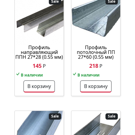
Sale
Sale
Профиль
Профиль
направляющий
потолочный ПП
ППН 27*28 (0.55 мм)
27*60 (0.55 мм)
145
218
Р
Р
В наличии
В наличии
В корзину
В корзину
Sale
Sale